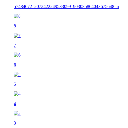
57484672_2072422249533099_903085864043675648_n
8
7
6
5
4
3