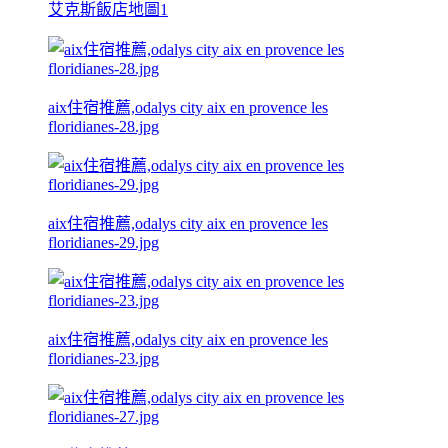
艾克斯飯店地圖1
aix住宿推薦,odalys city aix en provence les
floridianes-28.jpg
aix住宿推薦,odalys city aix en provence les
floridianes-29.jpg
aix住宿推薦,odalys city aix en provence les
floridianes-23.jpg