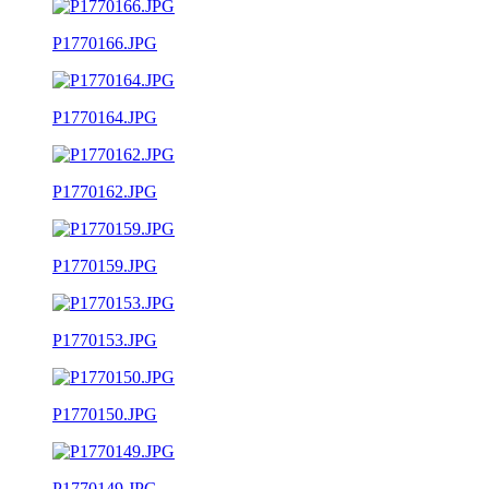
P1770166.JPG
P1770164.JPG
P1770162.JPG
P1770159.JPG
P1770153.JPG
P1770150.JPG
P1770149.JPG