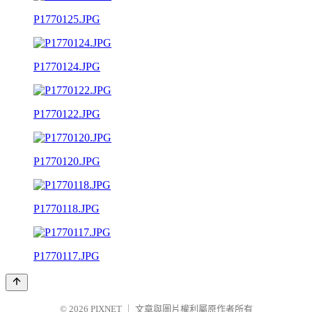
P1770125.JPG
P1770124.JPG
P1770122.JPG
P1770120.JPG
P1770118.JPG
P1770117.JPG
© 2026
PIXNET
｜
文章與圖片權利屬原作者所有