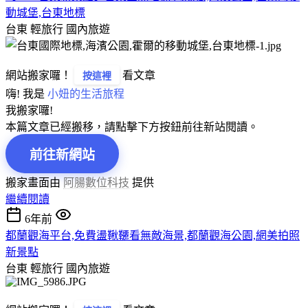
動城堡,台東地標
台東 輕旅行
國內旅遊
網站搬家囉！
看文章
按這裡
嗨! 我是
小妞的生活旅程
我搬家囉!
本篇文章已經搬移，請點擊下方按鈕前往新站閱讀。
前往新網站
搬家畫面由
阿腸數位科技
提供
繼續閱讀
6年前
都蘭觀海平台,免費盪鞦韆看無敵海景,都蘭觀海公園,網美拍照
新景點
台東 輕旅行
國內旅遊