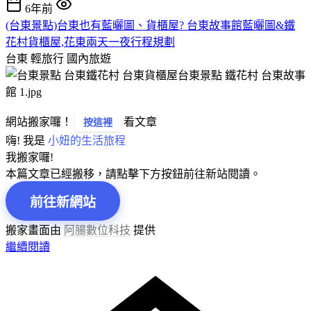
6年前
(台東景點)台東也有藍曬圖、貨櫃屋? 台東故事館藍曬圖&鐵
花村貨櫃屋,花東兩天一夜行程規劃
台東 輕旅行
國內旅遊
網站搬家囉！
看文章
按這裡
嗨! 我是
小妞的生活旅程
我搬家囉!
本篇文章已經搬移，請點擊下方按鈕前往新站閱讀。
前往新網站
搬家畫面由
阿腸數位科技
提供
繼續閱讀