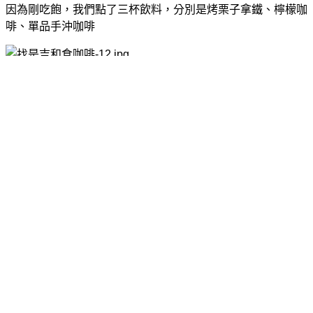
因為剛吃飽，我們點了三杯飲料，分別是烤栗子拿鐵、檸檬咖
啡、單品手沖咖啡
妞媽的檸檬咖啡，裏頭還多添加椰果，喝起來很消暑呢~
朋友的單品手沖咖啡
烤栗子拿鐵
找。是吉 和食珈琲
是一間氛圍很舒服的咖啡店，很適合跟朋
友聊聊天的地方，跟各位朋友分享~
找。是吉 和食珈琲