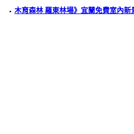
木育森林 羅東林場》宜蘭免費室內新景