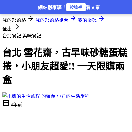
登入
網站搬家囉！
看文章
按這裡
我的部落格
我的部落格後台
我的帳號
登出
台北食記
美味食記
台北 雪花齋，古早味砂糖蛋糕
捲，小朋友超愛!! 一天限購兩
盒
小妞的生活旅程
4年前