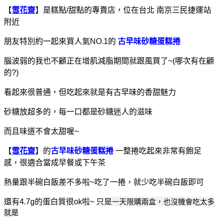
【
雪花齋
】是糕點/甜點的專賣店，位在台北 南京三民捷運站
附近
朋友特別約一起來買人氣NO.1的
古早味砂糖蛋糕捲
腦波弱的我也不顧正在增肌減脂期間就跟風買了~(哪次有在顧
的?)
看起來很普通，但吃起來就是有古早味的香甜魅力
砂糖放超多的，每一口都是砂糖迷人的滋味
而且味道不會太甜喔~
【
雪花齋
】的
古早味砂糖蛋糕捲
一整捲吃起來非常有飽足
感，很適合當成早餐或下午茶
熱量跟半碗白飯差不多啦~吃了一捲，就少吃半碗白飯即可
一天限購兩盒，也沒機會吃太多
還有4.7g的蛋白質
很ok啦~ 只是
就是