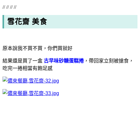
// // // //
雪花齋 美食
原本說我不買不買，你們買就好
結果還是買了一盒
古早味砂糖蛋糕捲
，帶回家立刻被搶食，
吃完一捲相當有飽足感
滿滿的砂糖，抓起一捲往嘴巴塞，手上都是砂糖啊
吃起來不會太甜，大約是6分甜的甜度