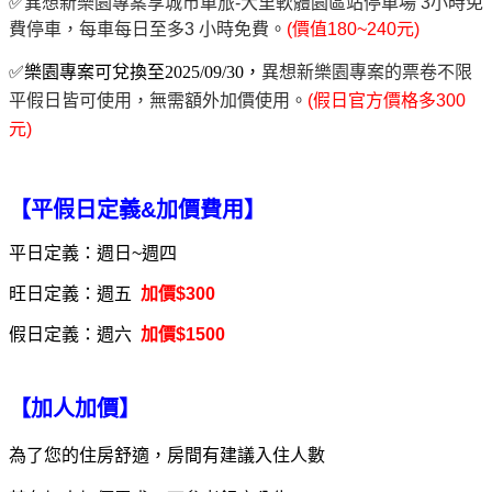
✅
異想新樂園專案享城市車旅-大里軟體園區站停車場 3小時免
費停車，每車每日至多3 小時免費。
(價值180~240元)
✅
樂園專案可兌換至2025/09/30，
異想新樂園專案的票卷不限
平假日皆可使用，無需額外加價使用。
(假日官方價格多300
元)
【平假日定義&加價費用】
平日定義：週日~週四
旺日定義：週五
加價$300
假日定義：週六
加價$1500
【加人加價】
為了您的住房舒適，房間有建議入住人數