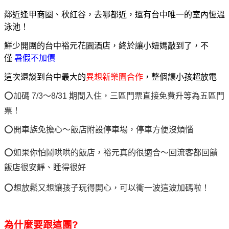
鄰近逢甲商圈、秋紅谷，去哪都近，還有台中唯一的室內恆溫
泳池！
鮮少開團的台中裕元花園酒店，終於讓小妞媽敲到了，不
僅
暑假不加價
這次還談到台中最大的
異想新樂園合作
，整個讓小孩超放電
⭕加碼 7/3～8/31 期間入住，三區門票直接免費升等為五區門
票！
⭕開車族免擔心～飯店附設停車場，停車方便沒煩惱
⭕如果你怕鬧哄哄的飯店，裕元真的很適合～回流客都回饋
飯店很安靜、睡得很好
⭕想放鬆又想讓孩子玩得開心，可以衝一波這波加碼啦！
為什麼要跟這團?