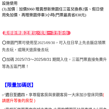
設施使用
(3).加價：加價$960 贈異想新樂園任三區兌換券2張、假日使
用免加價、再贈樂園停車3小時(門票最高省838元)
異想新樂園怎麼玩?攻略一次告訴你
⭕
樂園門票可使用至2025/09/30，可入住日早上先去飯店領票
先去玩，或隔天退房後去玩
⭕加碼 2025/7/3～2025/8/31 期間入住，三區門票直接免費升
等為五區門票！
【限量加碼送】
✅週日至週四，
享尊寵客房與景觀客房一大床加沙發床同價
(
請選升等後的房型 )