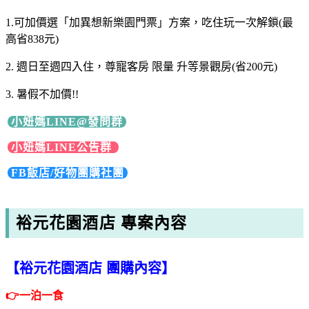
1.可加價選「加異想新樂園門票」方案，吃住玩一次解鎖(最
高省838元)
2. 週日至週四入住，尊寵客房 限量 升等景觀房(省200元)
3. 暑假不加價!!
小妞媽LINE@發問群
小妞媽LINE公告群
FB飯店/好物團購社團
裕元花園酒店 專案內容
【裕元花園酒店 團購內容】
👉
一泊一食