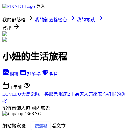
登入
我的部落格
我的部落格後台
我的帳號
登出
小妞的生活旅程
相簿
部落格
名片
1年前
LOVEFU大島樂眠｜撐腰樂眠床2｜為家人帶來安心好眠的選
擇
桃竹苗懶人包
國內旅遊
網站搬家囉！
看文章
按這裡