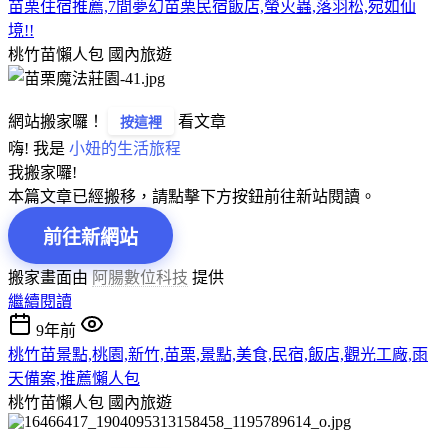
苗栗住宿推薦,7間夢幻苗栗民宿飯店,螢火蟲,落羽松,宛如仙
境!!
桃竹苗懶人包
國內旅遊
網站搬家囉！
看文章
按這裡
嗨! 我是
小妞的生活旅程
我搬家囉!
本篇文章已經搬移，請點擊下方按鈕前往新站閱讀。
前往新網站
搬家畫面由
阿腸數位科技
提供
繼續閱讀
9年前
桃竹苗景點,桃園,新竹,苗栗,景點,美食,民宿,飯店,觀光工廠,雨
天備案,推薦懶人包
桃竹苗懶人包
國內旅遊