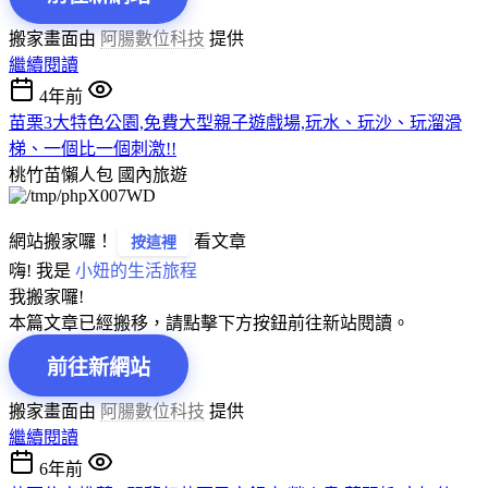
搬家畫面由
阿腸數位科技
提供
繼續閱讀
4年前
苗栗3大特色公園,免費大型親子遊戲場,玩水、玩沙、玩溜滑
梯、一個比一個刺激!!
桃竹苗懶人包
國內旅遊
網站搬家囉！
看文章
按這裡
嗨! 我是
小妞的生活旅程
我搬家囉!
本篇文章已經搬移，請點擊下方按鈕前往新站閱讀。
前往新網站
搬家畫面由
阿腸數位科技
提供
繼續閱讀
6年前